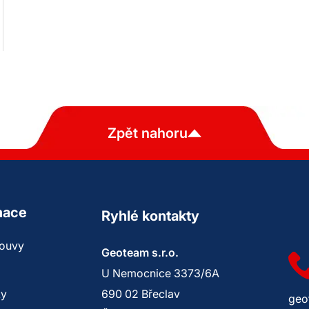
Zpět nahoru
mace
Ryhlé kontakty
louvy
Geoteam s.r.o.
U Nemocnice 3373/6A
ky
690 02 Břeclav
geo