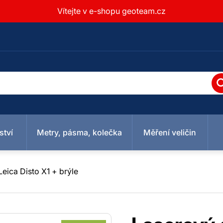
Vítejte v e-shopu geoteam.cz
ství
Metry, pásma, kolečka
Měření veličin
eica Disto X1 + brýle
Vodováhy
Detektory /
Podložky
cké kladívka
 lasery
měry
Měřící kolečka
Teploměry
Křížové lasery