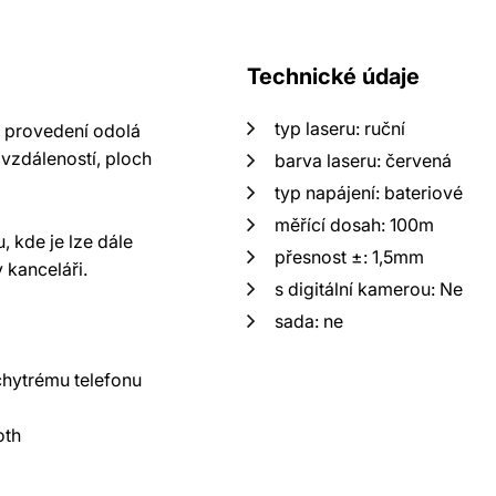
Technické údaje
typ laseru: ruční
u provedení odolá
 vzdáleností, ploch
barva laseru: červená
typ napájení: bateriové
měřící dosah: 100m
 kde je lze dále
přesnost ±: 1,5mm
 kanceláři.
s digitální kamerou: Ne
sada: ne
chytrému telefonu
oth