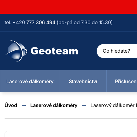
tel. +420
777 306 494
(po-pá od 7.30 do 15.30)
Laserové dálkoměry
Stavebnictví
Příslušen
Úvod
Laserové dálkoměry
Laserový dálkoměr L
Stavebnictví
Příslušenství
Metry, pásma, kolečka
Měření veličin
Ostatní
Geodézie
Vyhlídkové
Optické nivelační
Tvrdoměr -
Trasírky, výtyčky,
Pásma
Hřeby
Měřící latě
Metry
Geologi
Rotační
Stativy
Vlhko