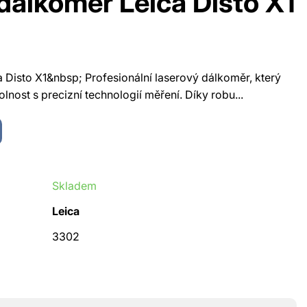
dálkoměr Leica Disto X1
 Disto X1&nbsp; Profesionální laserový dálkoměr, který
nost s precizní technologií měření. Díky robu...
Skladem
Leica
3302