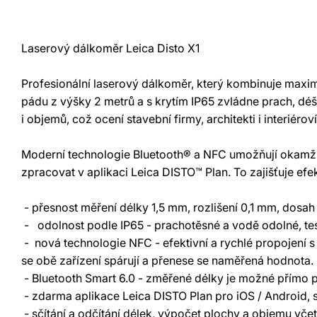
Laserový dálkoměr Leica Disto X1
Profesionální laserový dálkoměr, který kombinuje maxim
pádu z výšky 2 metrů a s krytím IP65 zvládne prach, déšť
i objemů, což ocení stavební firmy, architekti i interiérov
Moderní technologie Bluetooth® a NFC umožňují okamžit
zpracovat v aplikaci Leica DISTO™ Plan. To zajišťuje efe
- přesnost měření délky 1,5 mm, rozlišení 0,1 mm, dosa
- odolnost podle IP65 - prachotěsné a vodě odolné, te
- nová technologie NFC - efektivní a rychlé propojení
se obě zařízení spárují a přenese se naměřená hodnota
- Bluetooth Smart 6.0 - změřené délky je možné přímo p
- zdarma aplikace Leica DISTO Plan pro iOS / Android,
- sčítání a odčítání délek, výpočet plochy a objemu včet