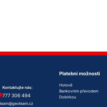
Platební možnosti
Hotově
Kontaktujte nás:
Bankovním převodem
777 306 494
Dobírkou
team@geoteam.cz