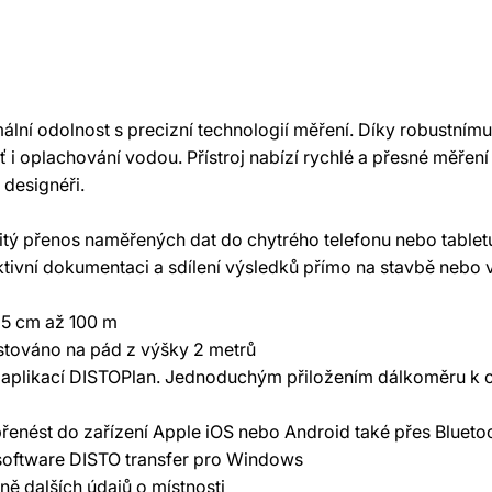
ální odolnost s precizní technologií měření. Díky robustním
 i oplachování vodou. Přístroj nabízí rychlé a přesné měření
í designéři.
ý přenos naměřených dat do chytrého telefonu nebo tabletu,
ktivní dokumentaci a sdílení výsledků přímo na stavbě nebo v
h 5 cm až 100 m
stováno na pád z výšky 2 metrů
 s aplikací DISTOPlan. Jednoduchým přiložením dálkoměru k 
.
řenést do zařízení Apple iOS nebo Android také přes Blueto
 software DISTO transfer pro Windows
ně dalších údajů o místnosti