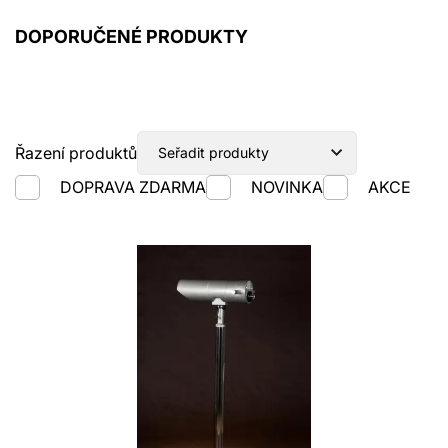
DOPORUČENÉ PRODUKTY
Cenové rozpětí
0.00
81070.00
až
kč
Řazení produktů
DOPRAVA ZDARMA
NOVINKA
AKCE
Značka
Ostatni