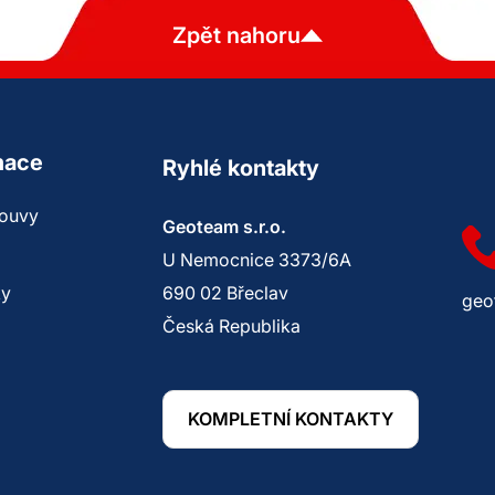
Zpět nahoru
mace
Ryhlé kontakty
louvy
Geoteam s.r.o.
U Nemocnice 3373/6A
ky
690 02 Břeclav
geo
Česká Republika
KOMPLETNÍ KONTAKTY