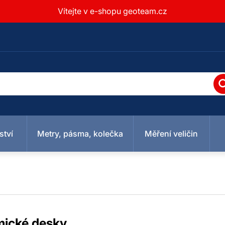
Vítejte v e-shopu geoteam.cz
ství
Metry, pásma, kolečka
Měření veličin
ické desky
Vodováhy
Detektory /
Podložky
cké kladívka
 lasery
měry
Měřící kolečka
Teploměry
Křížové lasery