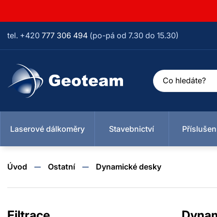
tel. +420
777 306 494
(po-pá od 7.30 do 15.30)
Laserové dálkoměry
Stavebnictví
Příslušen
Úvod
Ostatní
Dynamické desky
Stavebnictví
Příslušenství
Metry, pásma, kolečka
Měření veličin
Ostatní
Geodézie
Filtrace
Dynam
Vyhlídkové
Optické nivelační
Tvrdoměr -
Trasírky, výtyčky,
Pásma
Hřeby
Měřící latě
Metry
Geologi
Rotační
Stativy
Vlhko