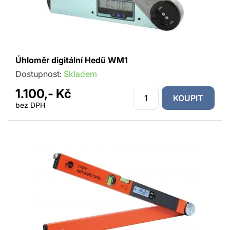
Úhloměr digitální Hedü WM1
Dostupnost:
Skladem
1.100,- Kč
KOUPIT
bez DPH