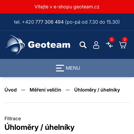
Vítejte v e-shopu geoteam.cz
tel. +420
777 306 494
(po-pá od 7.30 do 15.30)
0
0
MENU
Úvod
Měření veličin
Úhloměry / úhelníky
Filtrace
Filtrace
Úhloměry / úhelníky