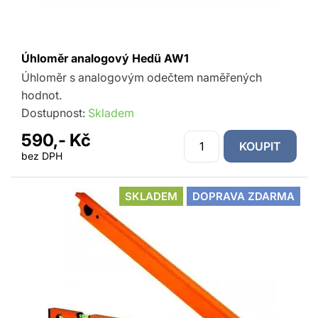
Úhloměr analogový Hedü AW1
Úhloměr s analogovým odečtem naměřených
hodnot.
Dostupnost:
Skladem
590,- Kč
KOUPIT
bez DPH
SKLADEM
DOPRAVA ZDARMA