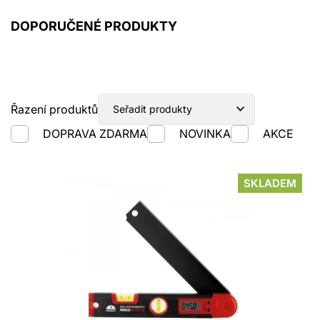
DOPORUČENÉ PRODUKTY
Cenové rozpětí
0.00
16456.00
až
kč
Řazení produktů
DOPRAVA ZDARMA
NOVINKA
AKCE
Značka
SKLADEM
GeoFennel
Nedo
SOLA
Hedü
ADA Instruments